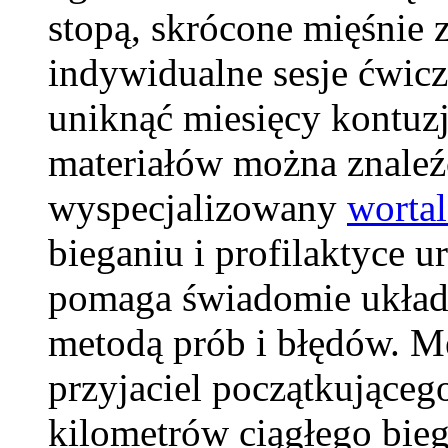
stopą, skrócone mięśnie 
indywidualne sesje ćwic
uniknąć miesięcy kontuzji
materiałów można znaleź
wyspecjalizowany
worta
bieganiu i profilaktyce 
pomaga świadomie układać
metodą prób i błędów. M
przyjaciel początkującego
kilometrów ciągłego bieg