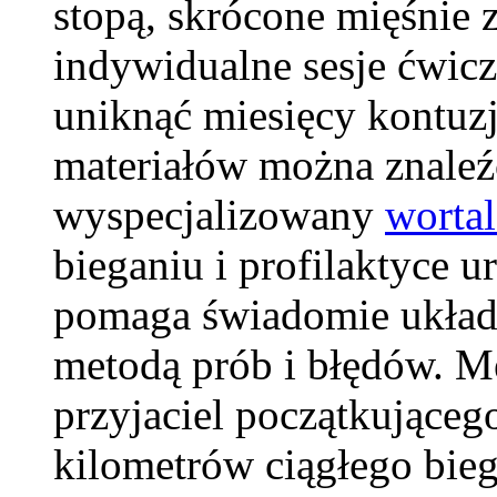
stopą, skrócone mięśnie 
indywidualne sesje ćwic
uniknąć miesięcy kontuzji
materiałów można znaleź
wyspecjalizowany
worta
bieganiu i profilaktyce 
pomaga świadomie układać
metodą prób i błędów. M
przyjaciel początkującego
kilometrów ciągłego bieg