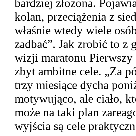
bardziej złożona. Pojawia
kolan, przeciążenia z sie
właśnie wtedy wiele osób
zadbać”. Jak zrobić to z 
wizji maratonu Pierwszy 
zbyt ambitne cele. „Za p
trzy miesiące dycha poni
motywująco, ale ciało, kt
może na taki plan zare
wyjścia są cele praktycz