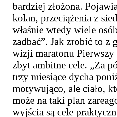
bardziej złożona. Pojawia
kolan, przeciążenia z sie
właśnie wtedy wiele osób
zadbać”. Jak zrobić to z 
wizji maratonu Pierwszy 
zbyt ambitne cele. „Za p
trzy miesiące dycha poni
motywująco, ale ciało, kt
może na taki plan zare
wyjścia są cele praktycz